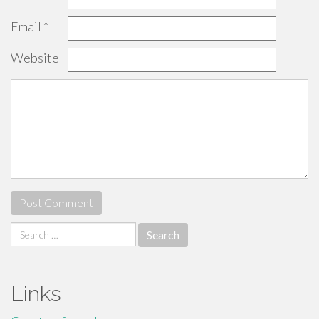
Email
*
Website
Search
for:
Links