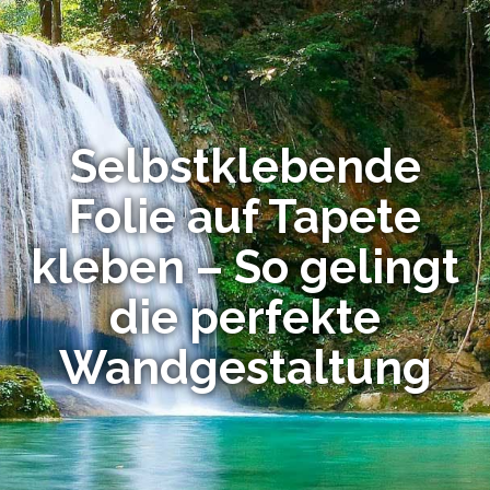
Selbstklebende
Folie auf Tapete
kleben – So gelingt
die perfekte
Wandgestaltung